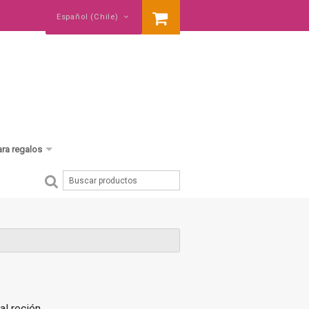
Español (Chile)
ara regalos
cumpleaños
baby shower
nació un hermano
al recién