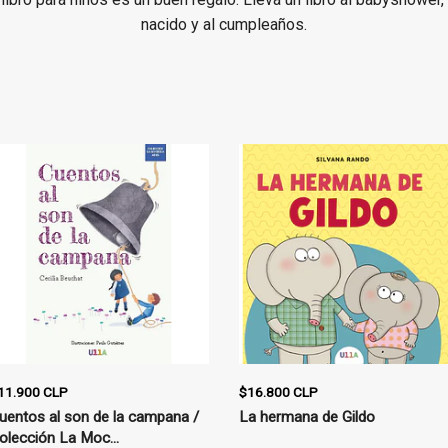
de amor y amistad
nacido y al cumpleaños.
amor mamá-hijo
amor papá-hijo
de perros y gatos
de animales
11.900 CLP
$16.800 CLP
uentos al son de la campana /
La hermana de Gildo
olección La Moc...