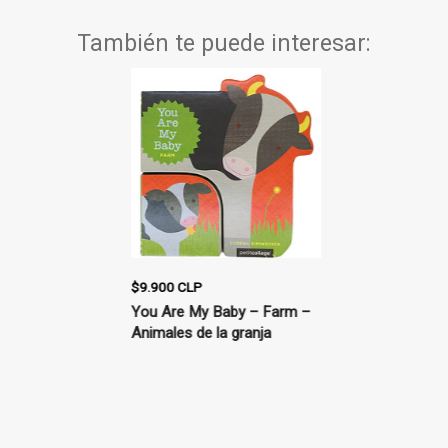
También te puede interesar:
$9.900 CLP
$14.900 CLP
achorros y
You Are My Baby – Farm –
La avellana
Animales de la granja