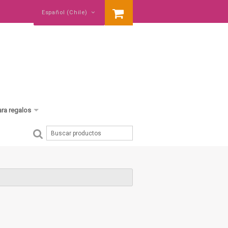
Español (Chile)
ara regalos
cumpleaños
baby shower
nació un hermano