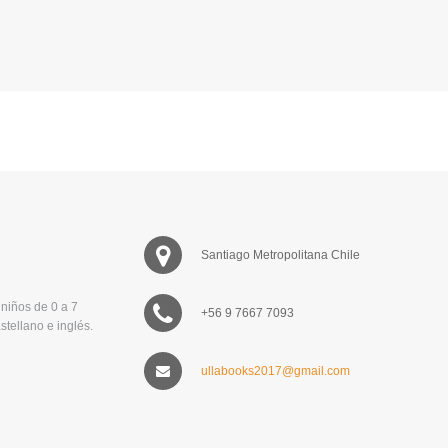
Santiago Metropolitana Chile
niños de 0 a 7
+56 9 7667 7093
stellano e inglés.
ullabooks2017@gmail.com