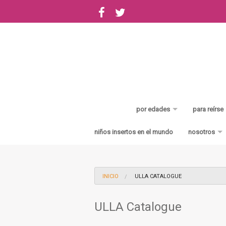
por edades
para reírse
0-3 años
de avent
niños insertos en el mundo
nosotros
3-5 años
de cacas
Bienvenid
5-6 años
INICIO
ULLA CATALOGUE
6-8 años
ULLA Catalogue