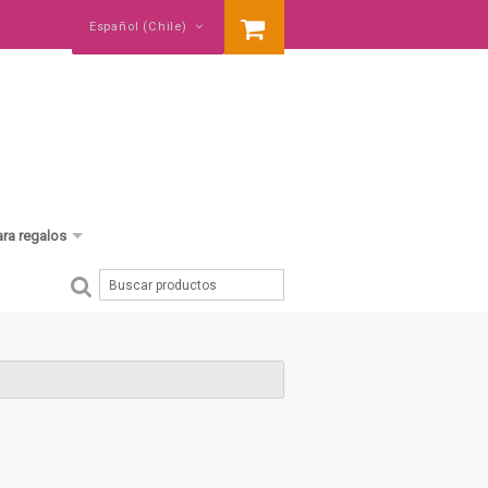
Español (Chile)
ara regalos
cumpleaños
baby shower
nació un hermano