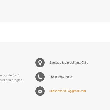
Santiago Metropolitana Chile
niños de 0 a 7
+56 9 7667 7093
stellano e inglés.
ullabooks2017@gmail.com