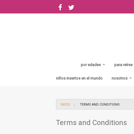
por edades
para reírse
0-3 años
de avent
niños insertos en el mundo
nosotros
3-5 años
de cacas
Bienvenid
5-6 años
INICIO
TERMS AND CONDITIONS
6-8 años
Terms and Conditions