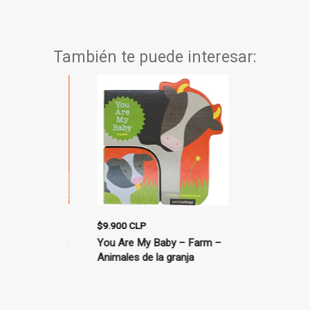
También te puede interesar:
$9.900 CLP
$14.900 CLP
achorros y
You Are My Baby – Farm –
La avellana
Animales de la granja