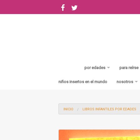
por edades
para reírse
0-3 años
de avent
niños insertos en el mundo
nosotros
3-5 años
de cacas
Bienvenid
5-6 años
INICIO
LIBROS INFANTILES POR EDADES
6-8 años