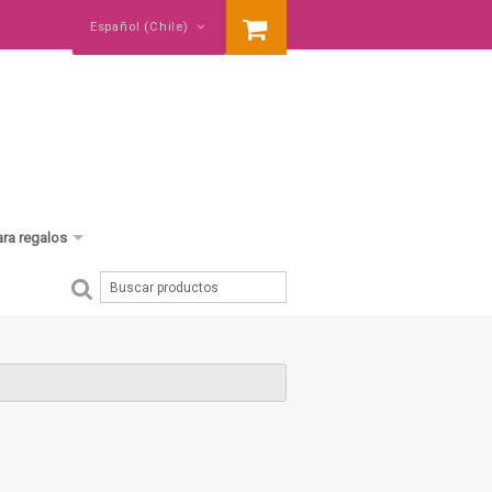
Español (Chile)
ara regalos
cumpleaños
baby shower
nació un hermano