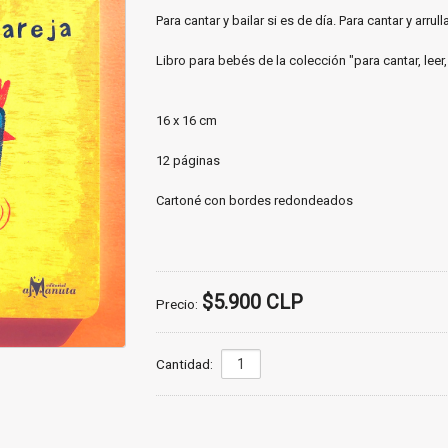
de amor y amistad
Para cantar y bailar si es de día. Para cantar y arrull
amor mamá-hijo
Libro para bebés de la colección "para cantar, leer
amor papá-hijo
16 x 16 cm
de perros y gatos
12 páginas
de animales
Cartoné con bordes redondeados
$5.900 CLP
Precio:
Cantidad: