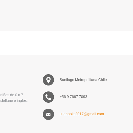
Santiago Metropolitana Chile
niños de 0 a 7
+56 9 7667 7093
stellano e inglés.
ullabooks2017@gmail.com