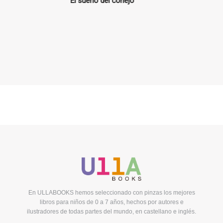
manzana
El sueño del conejo
La ciudad incli
En ULLABOOKS hemos seleccionado con pinzas los mejores
libros para niños de 0 a 7 años, hechos por autores e
ilustradores de todas partes del mundo, en castellano e inglés.