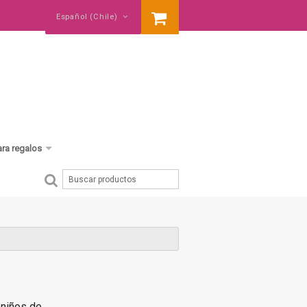
Español (Chile)
ara regalos
cumpleaños
baby shower
nació un hermano
 niños de