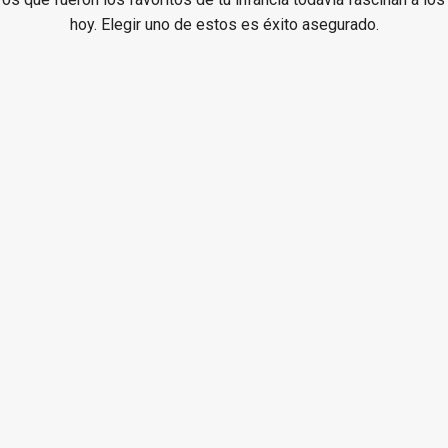
de amor y amistad
hoy. Elegir uno de estos es éxito asegurado.
amor mamá-hijo
amor papá-hijo
de perros y gatos
de animales