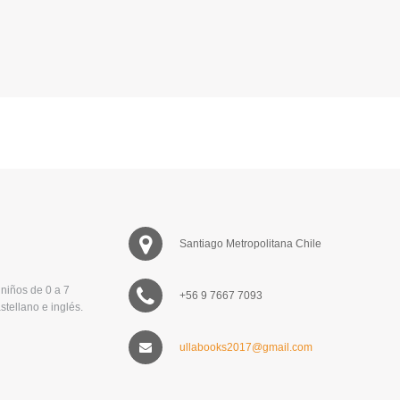
Santiago Metropolitana Chile
niños de 0 a 7
+56 9 7667 7093
stellano e inglés.
ullabooks2017@gmail.com