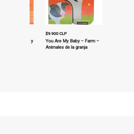
$9.900 CLP
$14.900 CLP
achorros y
You Are My Baby – Farm –
La avellana
Animales de la granja