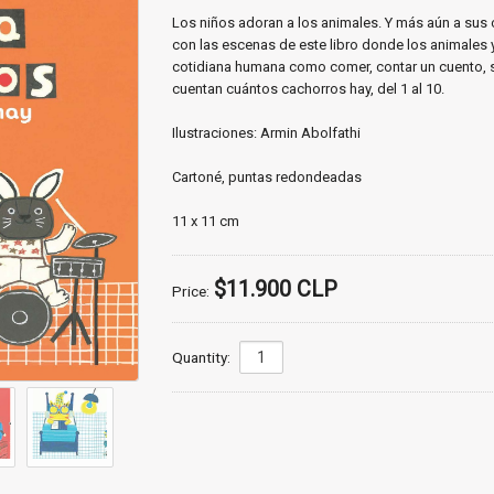
of love and friendship
Los niños adoran a los animales. Y más aún a sus
con las escenas de este libro donde los animales 
mom-son love
cotidiana humana como comer, contar un cuento, sa
cuentan cuántos cachorros hay, del 1 al 10.
dad-son love
Ilustraciones: Armin Abolfathi
of cats and dogs
Cartoné, puntas redondeadas
of animals
11 x 11 cm
$11.900 CLP
Price:
Quantity: