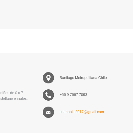
Santiago Metropolitana Chile
niños de 0 a 7
+56 9 7667 7093
stellano e inglés.
ullabooks2017@gmail.com