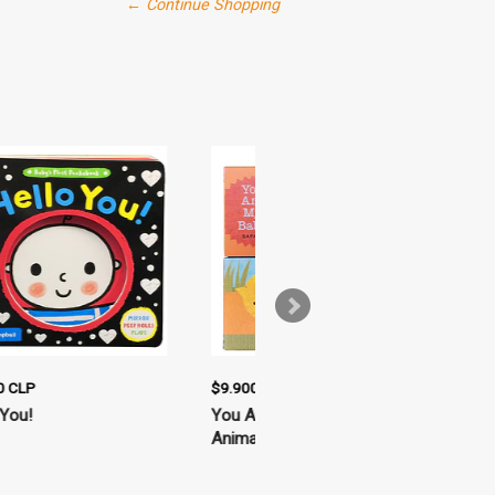
← Continue Shopping
$9.900 CLP
$14.900 CLP
You Are My Baby – Farm –
La avellana
Animales de la granja