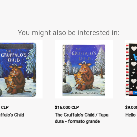
You might also be interested in:
$9.000 CLP
$9.900 CLP
Hello You!
You Are My Baby – Safari –
Animales de la jungla