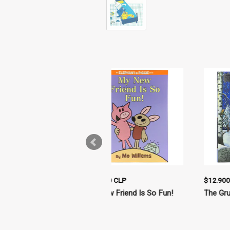
$12.900 CLP
$16.000 CLP
The Gruffalo's Child
The Gruffalo's Child / Tapa
dura - formato grande