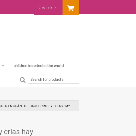
English
children inserted in the world
ay gift
shower
her was born
CUENTA CUÁNTOS CACHORROS Y CRÍAS HAY
 crías hay