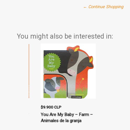
← Continue Shopping
You might also be interested in:
$9.900 CLP
$14.900 CLP
achorros y
You Are My Baby – Farm –
La avellana
Animales de la granja