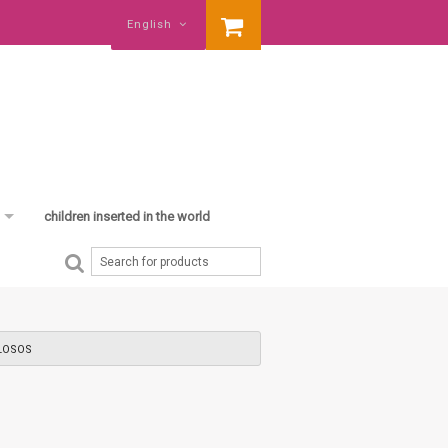
English
children inserted in the world
ay gift
shower
her was born
ELOSOS