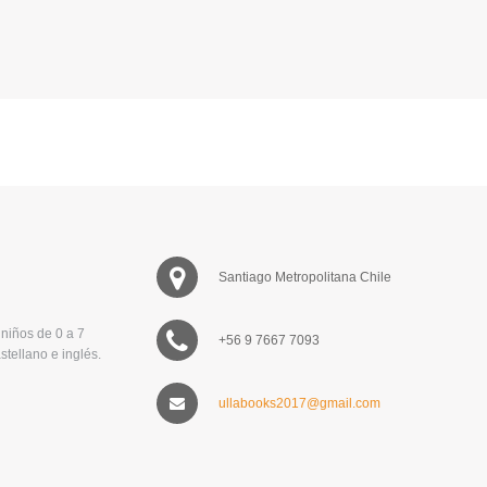
Santiago Metropolitana Chile
niños de 0 a 7
+56 9 7667 7093
stellano e inglés.
ullabooks2017@gmail.com